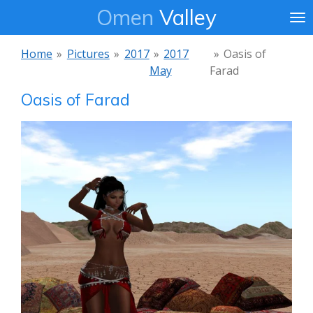
Omen
Valley
Ga
direct
naar
Home
»
Pictures
»
2017
»
2017
»
Oasis of
de
May
Farad
hoofdinhoud
Oasis of Farad