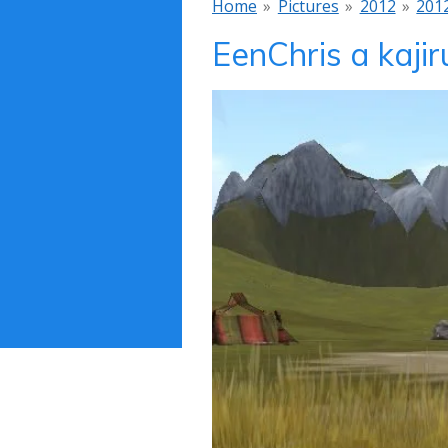
Home
»
Pictures
»
2012
»
201
EenChris a kaji