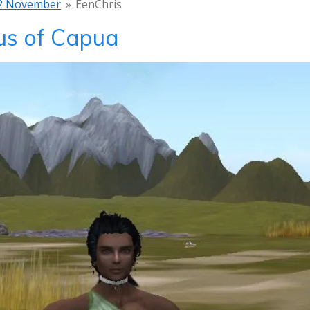
2 November
»
EenChris
rus of Capua