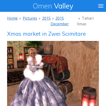
Omen
Valley
Ga
direct
naar
Home
»
Pictures
»
2015
»
2015
»
Tahari
de
December
Xmas
hoofdinhoud
Xmas market in Zwei Scimitare