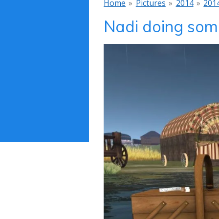
Home
»
Pictures
»
2014
»
201
Nadi doing some