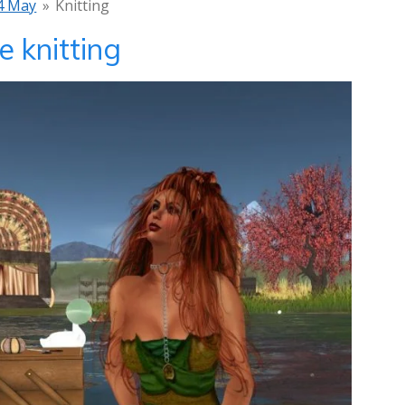
4 May
»
Knitting
 knitting