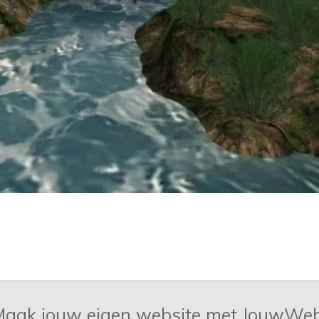
aak jouw eigen website met
JouwWe