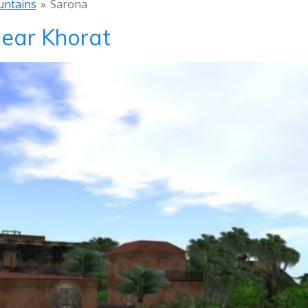
ntains
»
Sarona
near Khorat