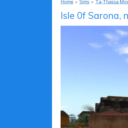
Home
»
Sims
»
Ta-Thassa Mou
Isle 0f Sarona, 