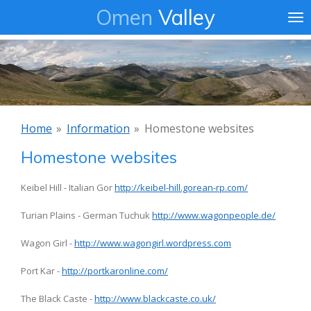
Omen
Valley
Ga
direct
naar
de
hoofdinhoud
Home
»
Information
»
Homestone websites
Homestone websites
Keibel Hill - Italian Gor
http://keibel-hill.gorean-rp.com/
Turian Plains - German Tuchuk
http://www.wagonpeople.de/
Wagon Girl -
http://www.wagongirl.wordpress.com
Port Kar -
http://portkaronline.com/
The Black Caste -
http://www.blackcaste.co.uk/