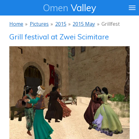
Omen
Valley
Ga
direct
naar
Home
»
Pictures
»
2015
»
2015 May
»
Grillfest
de
Grill festival at Zwei Scimitare
hoofdinhoud