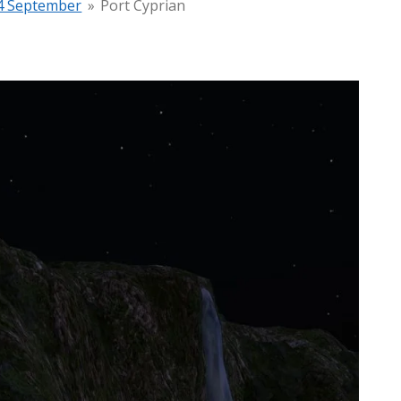
4 September
»
Port Cyprian