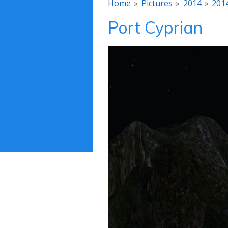
Home
»
Pictures
»
2014
»
201
Port Cyprian