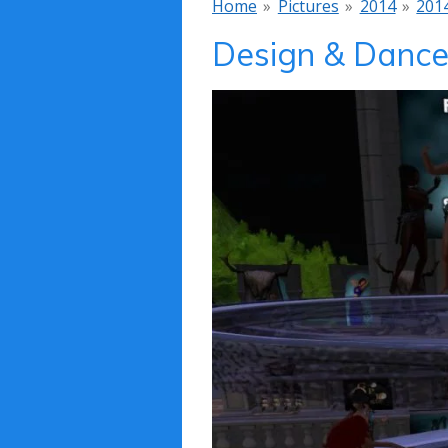
Home
»
Pictures
»
2014
»
201
Design & Dance 