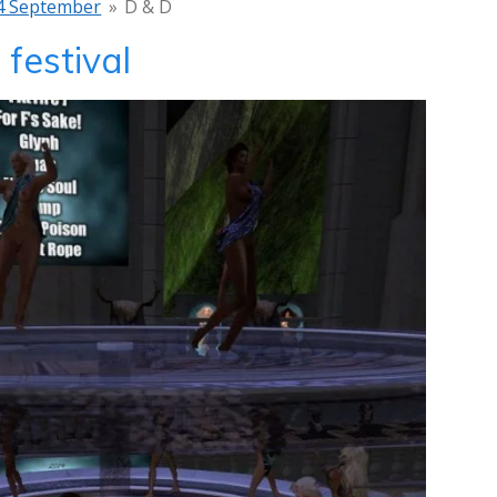
4 September
»
D & D
festival