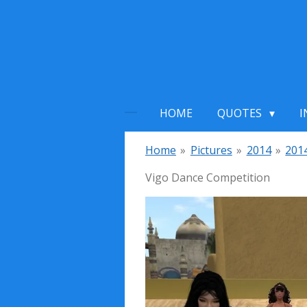
Ga
direct
naar
de
hoofdinhoud
HOME
QUOTES
I
Home
»
Pictures
»
2014
»
201
Vigo Dance Competition