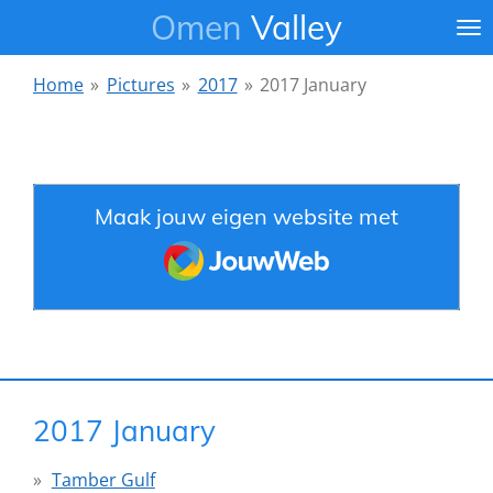
Omen
Valley
Ga
direct
naar
Home
»
Pictures
»
2017
»
2017 January
de
hoofdinhoud
Maak jouw eigen website met
JouwWeb
2017 January
Tamber Gulf