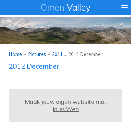
Omen
Valley
Ga
direct
naar
de
hoofdinhoud
Home
»
Pictures
»
2011
»
2011 December
2012 December
Maak jouw eigen website met
JouwWeb