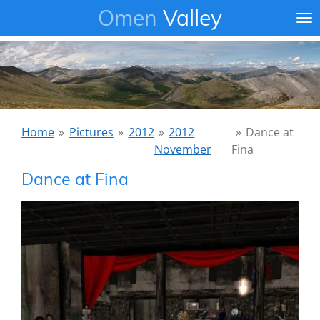
Omen
Valley
Ga
direct
naar
de
hoofdinhoud
Home
»
Pictures
»
2012
»
2012
»
Dance at
November
Fina
Dance at Fina