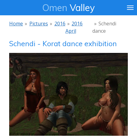
Omen
Valley
Ga
direct
naar
Home
»
Pictures
»
2016
»
2016
»
Schendi
de
April
dance
hoofdinhoud
Schendi - Korat dance exhibition