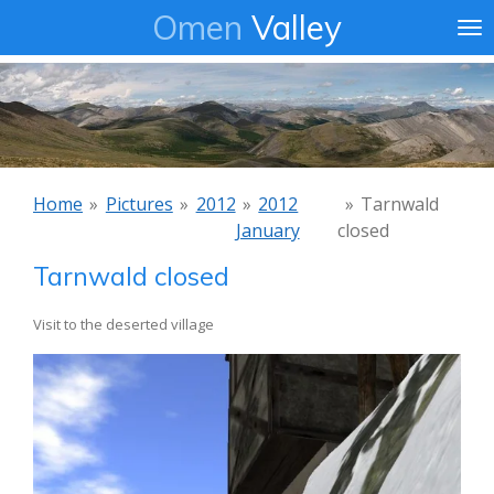
Omen
Valley
Ga
direct
naar
de
hoofdinhoud
Home
»
Pictures
»
2012
»
2012
»
Tarnwald
January
closed
Tarnwald closed
Visit to the deserted village