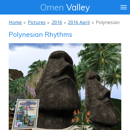
Omen
Valley
Ga
direct
naar
Home
»
Pictures
»
2016
»
2016 April
»
Polynesian
de
Polynesian Rhythms
hoofdinhoud