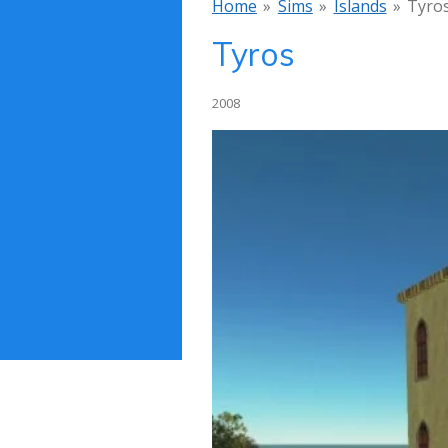
Home
»
Sims
»
Islands
»
Tyro
Tyros
2008