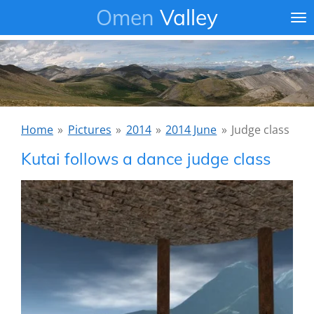
Omen
Valley
Ga
direct
naar
de
hoofdinhoud
Home
»
Pictures
»
2014
»
2014 June
»
Judge class
Kutai follows a dance judge class