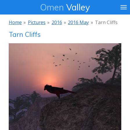
Omen
Valley
Ga
direct
naar
Home
»
Pictures
»
2016
»
2016 May
»
Tarn Cliffs
de
Tarn Cliffs
hoofdinhoud