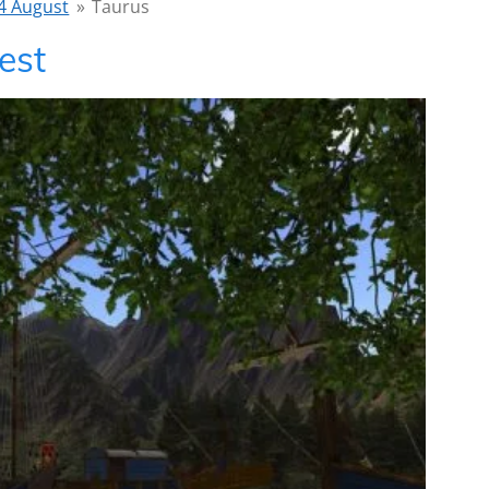
4 August
»
Taurus
est