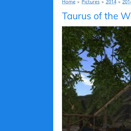
Home
»
Pictures
»
2014
»
201
Taurus of the W