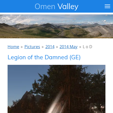
Omen
Valley
Ga
direct
naar
de
hoofdinhoud
Home
»
Pictures
»
2014
»
2014 May
»
L o D
Legion of the Damned (GE)