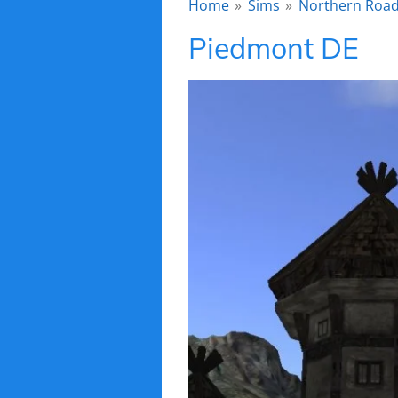
Home
»
Sims
»
Northern Roa
Piedmont DE