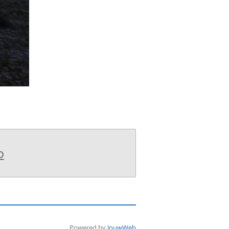
b
Powered by
JouwWeb