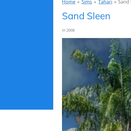
Home
»
Sims
»
Tahari
»
Sand 
Sand Sleen
In 2008