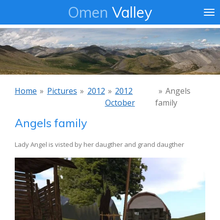
Omen
Valley
Ga
direct
naar
de
hoofdinhoud
Home
»
Pictures
»
2012
»
2012
»
Angels
October
family
Angels family
Lady Angel is visted by her daugther and grand daugther