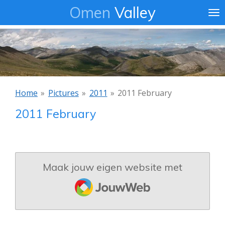
Omen
Valley
Ga
direct
naar
de
hoofdinhoud
Home
»
Pictures
»
2011
»
2011 February
2011 February
Maak jouw eigen website met
JouwWeb