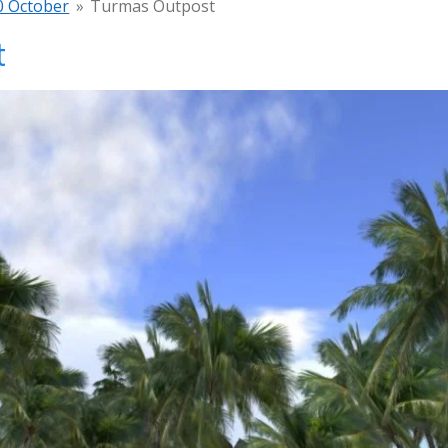
0 October
»
Turmas Outpost
t