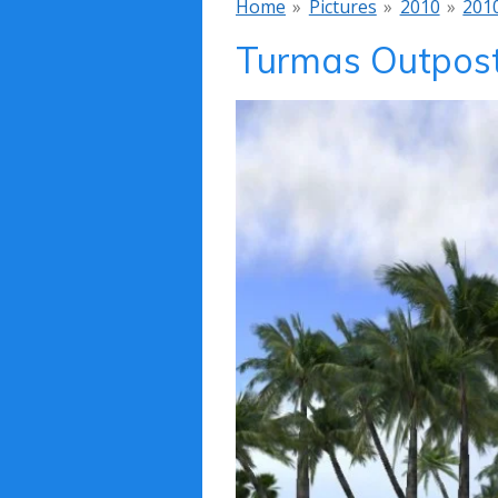
Home
»
Pictures
»
2010
»
201
Turmas Outpos