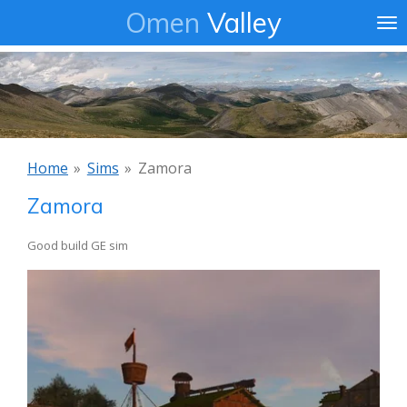
Omen
Valley
Ga
direct
naar
de
hoofdinhoud
Home
»
Sims
»
Zamora
Zamora
Good build GE sim