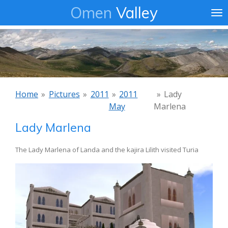
Omen
Valley
Ga
direct
naar
de
hoofdinhoud
Home
»
Pictures
»
2011
»
2011
»
Lady
May
Marlena
Lady Marlena
The Lady Marlena of Landa and the kajira Lilith visited Turia