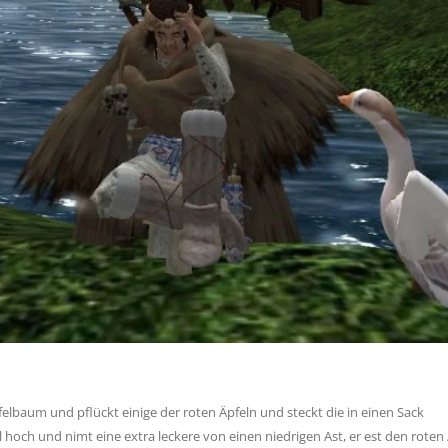
felbaum und pflückt einige der roten Äpfeln und steckt die in einen Sack
l hoch und nimt eine extra leckere von einen niedrigen Ast, er est den roten