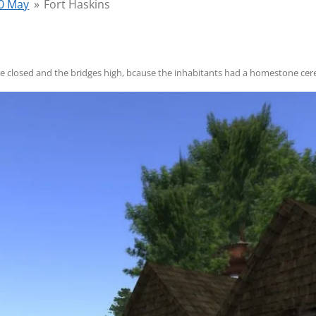
0 May
»
Fort Haskins
were closed and the bridges high, bcause the inhabitants had a homestone ce