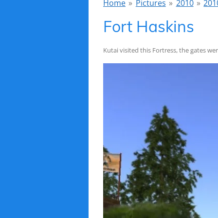
Home
»
Pictures
»
2010
»
201
Fort Haskins
Kutai visited this Fortress, the gates 