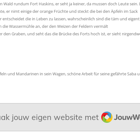
den Wald rundum Fort Haskins, er seht ja keiner, da mussen doch Leute sein
hte, er nimt einige der orange Früchte und steckt die bei den Äpfeln im Sack
 er entscheidet die in Leben zu lassen, wahrscheinlich sind die täm und eig
ich die Wassermühle an, der den Weizen der Feldern vermält
er den Graben, und seht das die Brücke des Forts hoch ist, er sieht nirgendw
Apfeln und Mandarinen in sein Wagen, schöne Arbeit für seine gefährte Saba
JouwWeb
ak jouw eigen website met