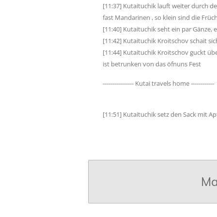
[11:37] Kutaituchik lauft weiter durch 
fast Mandarinen , so klein sind die Früc
[11:40] Kutaituchik seht ein par Gänze,
[11:42] Kutaituchik Kroitschov schait s
[11:44] Kutaituchik Kroitschov guckt üb
ist betrunken von das öfnuns Fest
---------------- Kutai travels home ------------
[11:51] Kutaituchik setz den Sack mit 
Ma