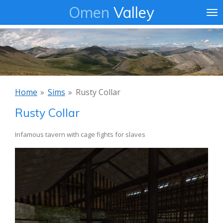
Omen
Valley
Ga
direct
naar
de
hoofdinhoud
Home
»
Sims
»
Rusty Collar
Rusty Collar
Infamous tavern with cage fights for slaves