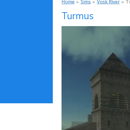
Home
»
Sims
»
Vosk River
»
T
Turmus