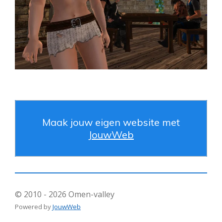
Maak jouw eigen website met
JouwWeb
© 2010 - 2026 Omen-valley
Powered by
JouwWeb