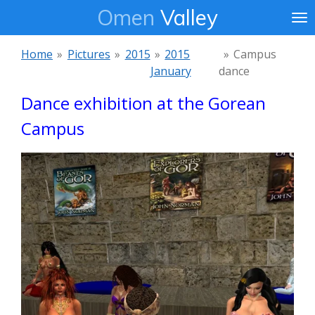
Omen
Valley
Ga
direct
naar
Home
»
Pictures
»
2015
»
2015
»
Campus
de
January
dance
hoofdinhoud
Dance exhibition at the Gorean
Campus